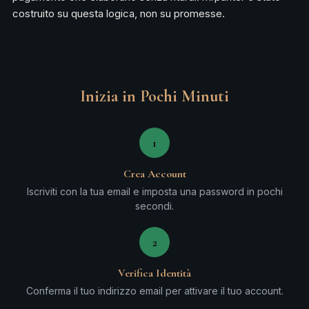
costruito su questa logica, non su promesse.
Inizia in Pochi Minuti
1
Crea Account
Iscriviti con la tua email e imposta una password in pochi
secondi.
2
Verifica Identità
Conferma il tuo indirizzo email per attivare il tuo account.