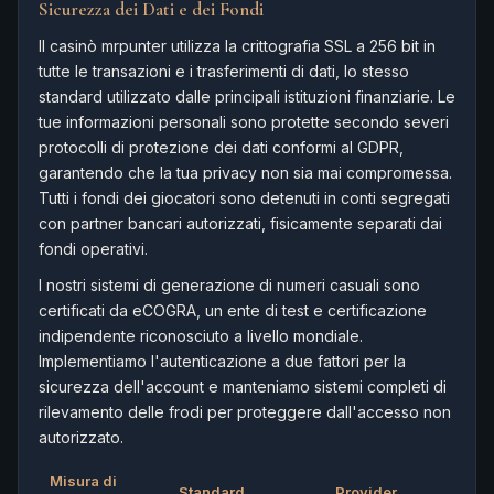
Sicurezza dei Dati e dei Fondi
Il casinò mrpunter utilizza la crittografia SSL a 256 bit in
tutte le transazioni e i trasferimenti di dati, lo stesso
standard utilizzato dalle principali istituzioni finanziarie. Le
tue informazioni personali sono protette secondo severi
protocolli di protezione dei dati conformi al GDPR,
garantendo che la tua privacy non sia mai compromessa.
Tutti i fondi dei giocatori sono detenuti in conti segregati
con partner bancari autorizzati, fisicamente separati dai
fondi operativi.
I nostri sistemi di generazione di numeri casuali sono
certificati da eCOGRA, un ente di test e certificazione
indipendente riconosciuto a livello mondiale.
Implementiamo l'autenticazione a due fattori per la
sicurezza dell'account e manteniamo sistemi completi di
rilevamento delle frodi per proteggere dall'accesso non
autorizzato.
Misura di
Standard
Provider